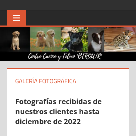
Saltar
CENTRO
Centro
al
autorizado
contenido
CANINO
de
cría
"BERQUIR"
perros
y
gatos,
adiestramiento,
guardería
GALERÍA FOTOGRÁFICA
canina
y
felina
Fotografías recibidas de
nuestros clientes hasta
diciembre de 2022